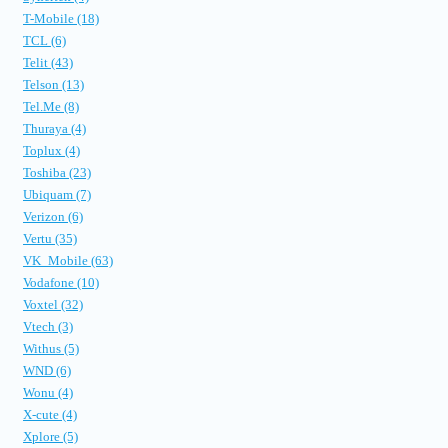
T-Mobile (18)
TCL (6)
Telit (43)
Telson (13)
Tel.Me (8)
Thuraya (4)
Toplux (4)
Toshiba (23)
Ubiquam (7)
Verizon (6)
Vertu (35)
VK_Mobile (63)
Vodafone (10)
Voxtel (32)
Vtech (3)
Withus (5)
WND (6)
Wonu (4)
X-cute (4)
Xplore (5)