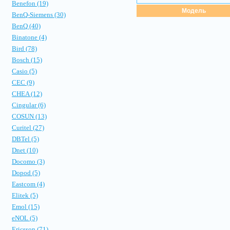
Benefon (19)
Модель
BenQ-Siemens (30)
BenQ (40)
Binatone (4)
Bird (78)
Bosch (15)
Casio (5)
CEC (9)
CHEA (12)
Cingular (6)
COSUN (13)
Curitel (27)
DBTel (5)
Dnet (10)
Docomo (3)
Dopod (5)
Eastcom (4)
Elitek (5)
Emol (15)
eNOL (5)
Ericsson (71)