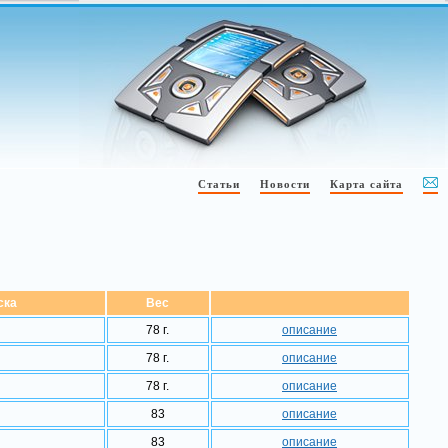
Статьи
Новости
Карта сайта
ска
Вес
78 г.
описание
78 г.
описание
78 г.
описание
83
описание
83
описание