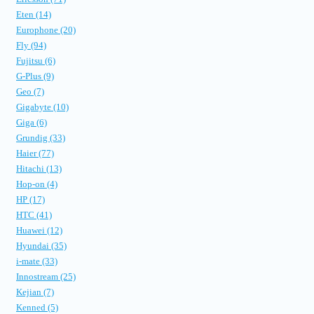
Eten (14)
Europhone (20)
Fly (94)
Fujitsu (6)
G-Plus (9)
Geo (7)
Gigabyte (10)
Giga (6)
Grundig (33)
Haier (77)
Hitachi (13)
Hop-on (4)
HP (17)
HTC (41)
Huawei (12)
Hyundai (35)
i-mate (33)
Innostream (25)
Kejian (7)
Kenned (5)