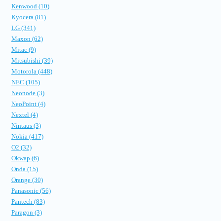
Kenwood (10)
Kyocera (81)
LG (341)
Maxon (62)
Mitac (9)
Mitsubishi (39)
Motorola (448)
NEC (105)
Neonode (3)
NeoPoint (4)
Nextel (4)
Nintaus (3)
Nokia (417)
O2 (32)
Okwap (6)
Onda (15)
Orange (30)
Panasonic (56)
Pantech (83)
Paragon (3)