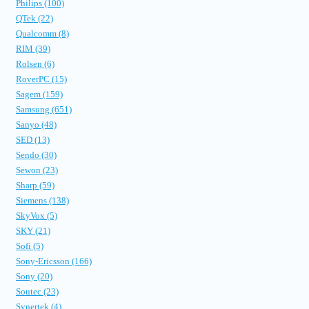
Philips (100)
QTek (22)
Qualcomm (8)
RIM (39)
Rolsen (6)
RoverPC (15)
Sagem (159)
Samsung (651)
Sanyo (48)
SED (13)
Sendo (30)
Sewon (23)
Sharp (59)
Siemens (138)
SkyVox (5)
SKY (21)
Sofi (5)
Sony-Ericsson (166)
Sony (20)
Soutec (23)
Synertek (4)