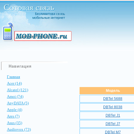
Навигация
Главная
Acer (14)
Alcatel (121)
Модель
Amoi (74)
DBTel 5688
AnyDATA (5)
DBTel 8038
Apple (4)
DBTel J1
Ares (7)
Asus (35)
DBTel J7
Audiovox (73)
DBTel M7