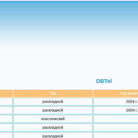
DBTel
Тип
Год выпу
раскладной
2004 г.
раскладной
2004 г.
классический
раскладной
раскладной