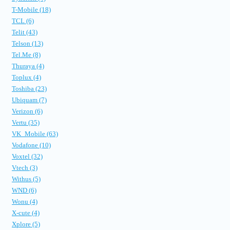
T-Mobile (18)
TCL (6)
Telit (43)
Telson (13)
Tel.Me (8)
Thuraya (4)
Toplux (4)
Toshiba (23)
Ubiquam (7)
Verizon (6)
Vertu (35)
VK_Mobile (63)
Vodafone (10)
Voxtel (32)
Vtech (3)
Withus (5)
WND (6)
Wonu (4)
X-cute (4)
Xplore (5)