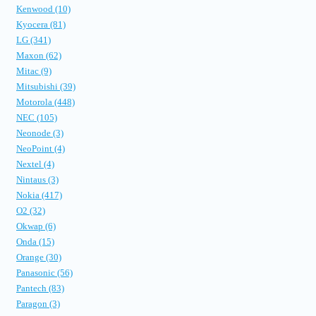
Kenwood (10)
Kyocera (81)
LG (341)
Maxon (62)
Mitac (9)
Mitsubishi (39)
Motorola (448)
NEC (105)
Neonode (3)
NeoPoint (4)
Nextel (4)
Nintaus (3)
Nokia (417)
O2 (32)
Okwap (6)
Onda (15)
Orange (30)
Panasonic (56)
Pantech (83)
Paragon (3)