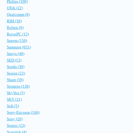
Philips (100)
QTek (22)
Qualcomm (8)
RIM (39)
Rolsen (6)
RoverPC (15)
Sagem (159)
Samsung (651)
Sanyo (48)
SED (13)
Sendo (30)
Sewon (23)
Sharp (59)
Siemens (138)
SkyVox (5)
SKY (21)
Sofi (5)
Sony-Ericsson (166)
Sony (20)
Soutec (23)
Synertek (4)