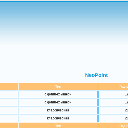
NeoPoint
Тип
Год 
с флип-крышкой
19
с флип-крышкой
19
классический
20
классический
20
Тип
Год 