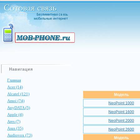
Навигация
Главная
Acer (14)
Alcatel (121)
Модель
Amoi (74)
NeoPoint 1000
AnyDATA (5)
NeoPoint 1600
Apple (4)
NeoPoint 2000
Ares (7)
Asus (35)
NeoPoint 2600
Audiovox (73)
Модель