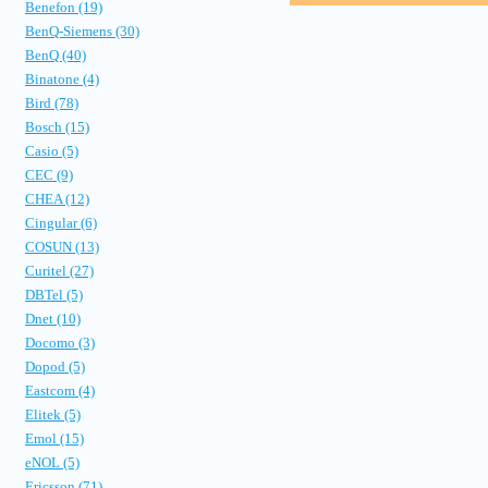
Benefon (19)
BenQ-Siemens (30)
BenQ (40)
Binatone (4)
Bird (78)
Bosch (15)
Casio (5)
CEC (9)
CHEA (12)
Cingular (6)
COSUN (13)
Curitel (27)
DBTel (5)
Dnet (10)
Docomo (3)
Dopod (5)
Eastcom (4)
Elitek (5)
Emol (15)
eNOL (5)
Ericsson (71)