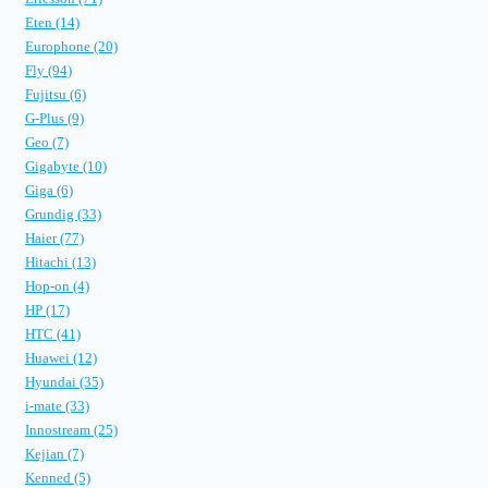
Eten (14)
Europhone (20)
Fly (94)
Fujitsu (6)
G-Plus (9)
Geo (7)
Gigabyte (10)
Giga (6)
Grundig (33)
Haier (77)
Hitachi (13)
Hop-on (4)
HP (17)
HTC (41)
Huawei (12)
Hyundai (35)
i-mate (33)
Innostream (25)
Kejian (7)
Kenned (5)